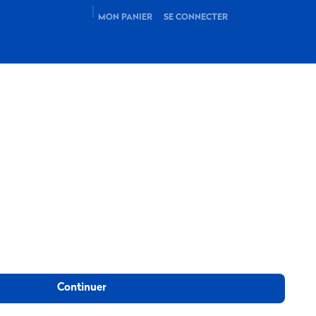
MON PANIER
SE CONNECTER
Fond d'Urle et le Grand Echaillon
Herbouilly
Continuer