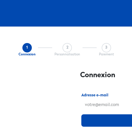
Col de Rousset et l'espace Poirée
1
2
3
Connexion
Personnalisation
Paiement
Connexion
Adresse e-mail